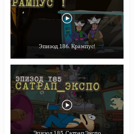
Эпизод 186. Крампус!
Эпизод 185. Сатрап Экспо