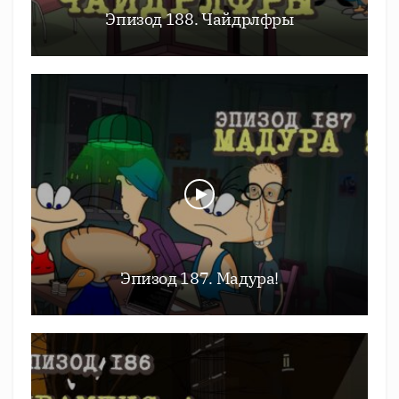
Эпизод 188. Чайдрлфры
Эпизод 187. Мадура!