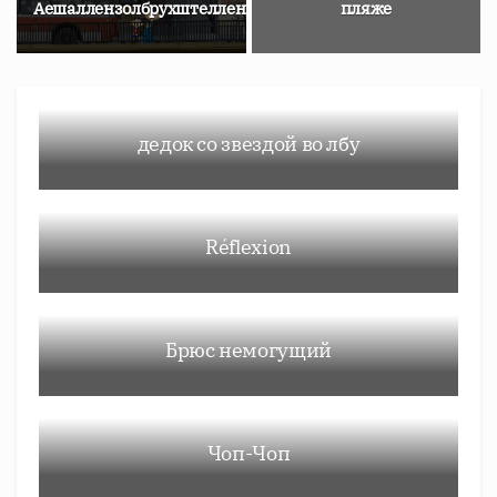
Аешаллензолбрухштелленвеурзахер
пляже
дедок со звездой во лбу
Réflexion
Брюс немогущий
Чоп-Чоп