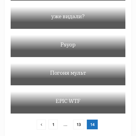
уже видали?
Psyop
Погоня мульт
EPIC WTF
1
…
13
14