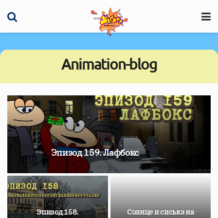
Animation-blog
Эпизод 159. Лафбокс
Эпизод 158.
Солнце и сиськэ на