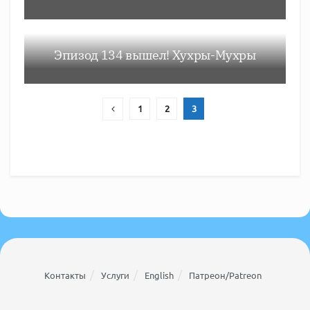
Эпизод 134 вышел! Хухры-Мухры
1
2
3
Контакты
Услуги
English
Патреон/Patreon