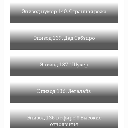
Эпизод нумер 140. Странная рожа
Эпизод 139. Дед Сабзиро
Эпизод 137!! Шухер
Эпизод 136. Легалайз
Эпизод 135 в эфире!!! Высокие
отношения