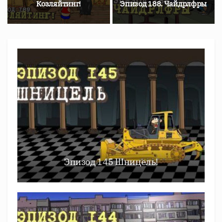
Козляйтинг!
Эпизод 188. Чайдрлфры
Эпизод 145 Шницель!