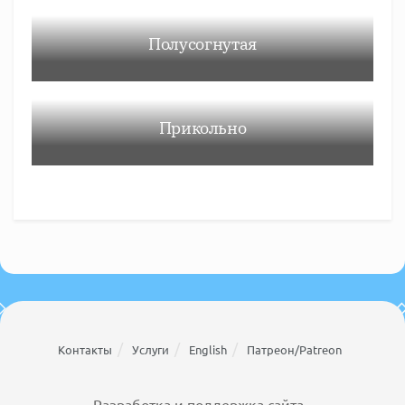
Полусогнутая
Прикольно
Контакты
Услуги
English
Патреон/Patreon
Разработка и поддержка сайта -