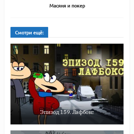
Масяня и покер
Смотри
ещё:
Эпизод 159. Лафбокс