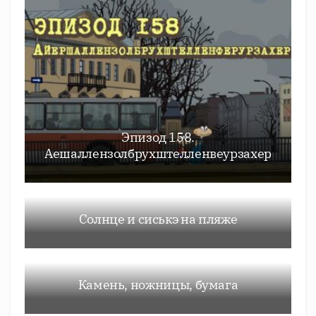
Эпизод 158.
Аешаллензолбрухштелленвеурзахер
Солнце и сиськэ на пляже
Камень, ножницы, бумага