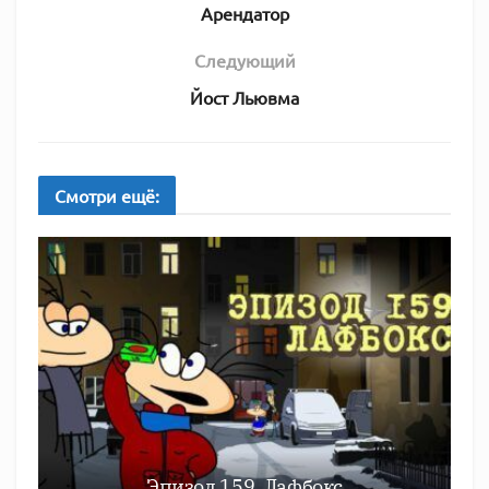
Арендатор
Следующий
Йост Льювма
Смотри
ещё:
Эпизод 159. Лафбокс