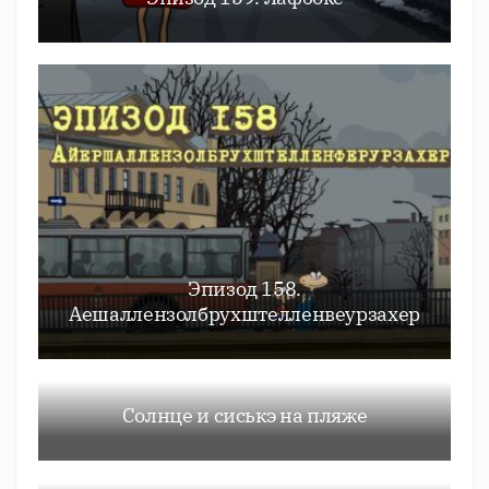
Эпизод 158.
Аешаллензолбрухштелленвеурзахер
Солнце и сиськэ на пляже