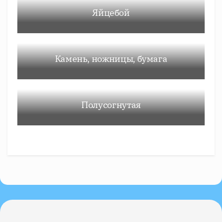
Яйцебой
Камень, ножницы, бумага
Полусогнутая