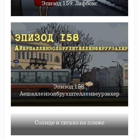
Эпизод 159. Лафбокс
Эпизод 158.
Аешаллензолбрухштелленвеурзахер
Солнце и сиськэ на пляже