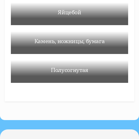
Яйцебой
Камень, ножницы, бумага
Полусогнутая