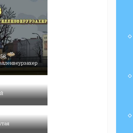
58.
лленвеурзахер
ой
утая