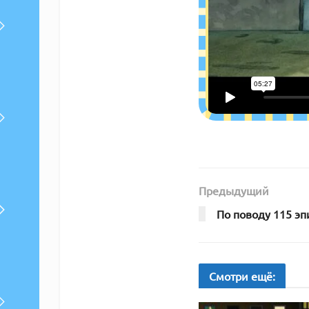
Предыдущий
По поводу 115 эп
Смотри
ещё: