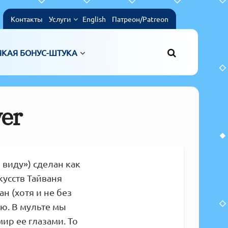
Контакты
Услуги
English
Патреон/Patreon
ЯКАЯ БОНУС-ШТУКА
er
 виду») сделан как
усств Тайваня
н (хотя и не без
ю. В мульте мы
ир ее глазами. То