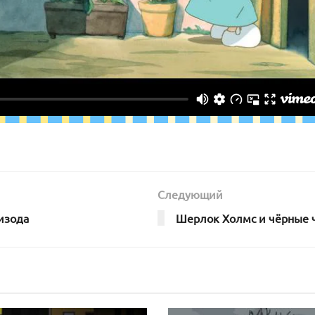
Следующий
изода
Шерлок Холмс и чёрные 