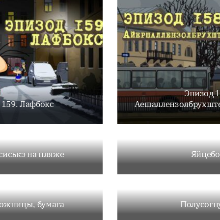
Эпизод 1
 159. Лафбокс
Аешаллензолбрухште
сиськэ на пляже
Яйцеб
ножницы, бумага
Полусогн