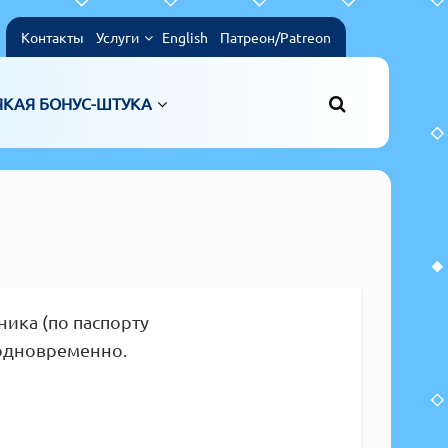
Контакты
Услуги
English
Патреон/Patreon
ЯКАЯ БОНУС-ШТУКА
ика (по паспорту
 одновременно.