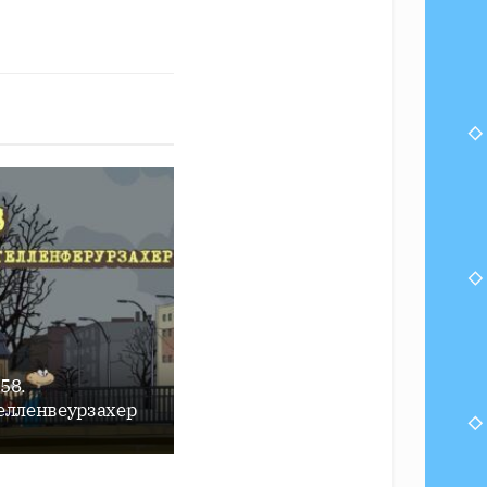
58.
лленвеурзахер