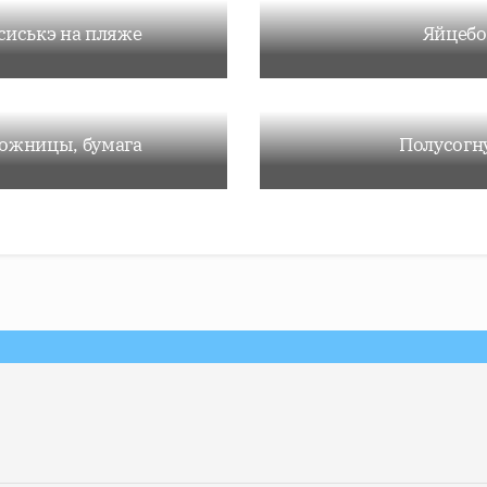
сиськэ на пляже
Яйцеб
ножницы, бумага
Полусогн