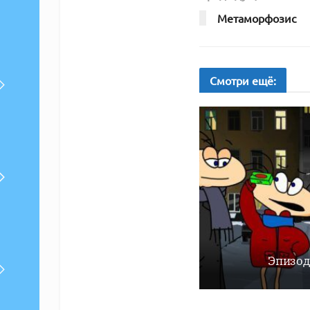
Метаморфозис
Смотри
ещё:
Эпизод