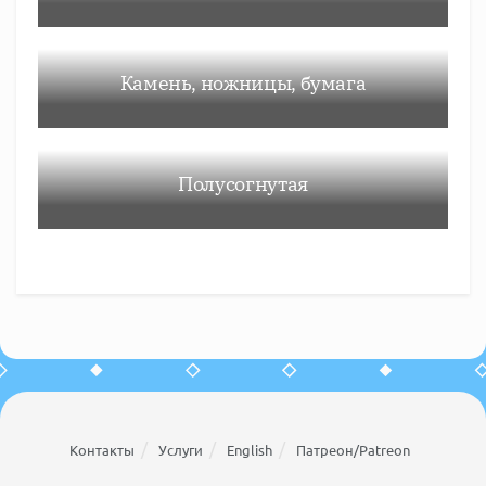
Камень, ножницы, бумага
Полусогнутая
Контакты
Услуги
English
Патреон/Patreon