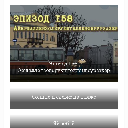
Эпизод 158.
Аешаллензолбрухштелленвеурзахер
Солнце и сиськэ на пляже
Яйцебой