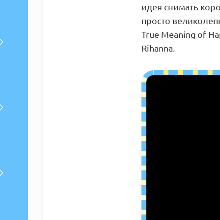
идея снимать кор
просто великолепн
True Meaning of H
Rihanna.