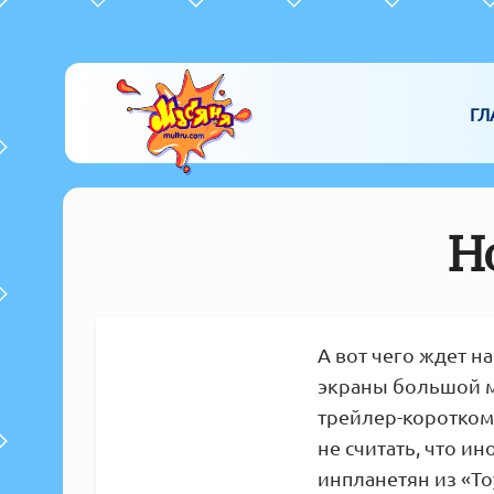
ГЛ
Н
А вот чего ждет н
экраны большой м
трейлер-коротком
не считать, что 
инпланетян из «To