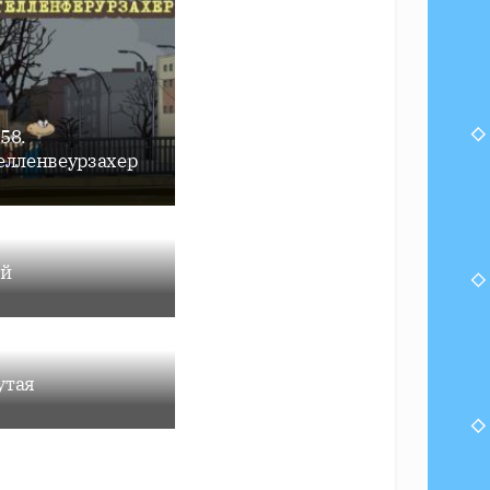
58.
лленвеурзахер
ой
утая