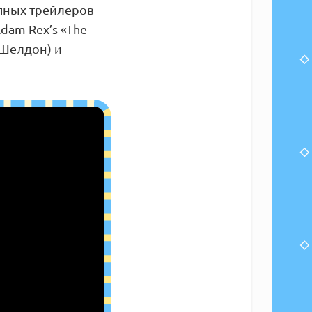
пных трейлеров
dam Rex’s «The
(Шелдон) и