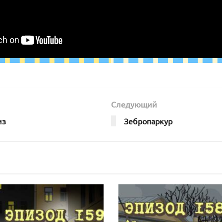
Следующий
из
Зебропаркур