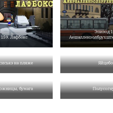
Эпизод 1
 159. Лафбокс
Аешаллензолбрухште
сиськэ на пляже
Яйцеб
ножницы, бумага
Полусогн