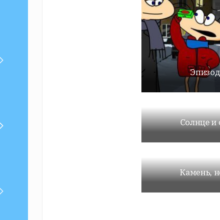
Эпизод
Солнце и 
Камень, 