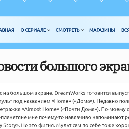
АВНАЯ
О СЕРИАЛЕ
СМОТРЕТЬ
МАГАЗИНЫ
ВС
овости большого экра
ас на большом экране. DreamWorks готовится выпус
ульт под названием «Home» («Дома»). Недавно по
етражка «Almost Home» («Почти Дома»). По-моему о
инопланетяне мне почему-то навязчиво напоминают 
y Story». Но это фигня. Мульт сам по себе тоже хор