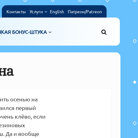
Контакты
Услуги
English
Патреон/Patreon
ЯКАЯ БОНУС-ШТУКА
на
тить осенью на
явился первый
чень клёво, если
резиновых
ош. Да и вообще