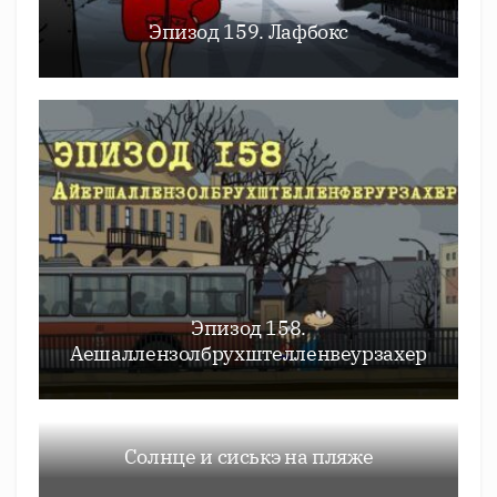
Эпизод 159. Лафбокс
Эпизод 158.
Аешаллензолбрухштелленвеурзахер
Солнце и сиськэ на пляже