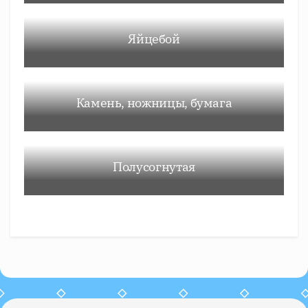
Яйцебой
Камень, ножницы, бумага
Полусогнутая