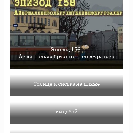
Эпизод 158.
Аешаллензолбрухштелленвеурзахер
Солнце и сиськэ на пляже
Яйцебой