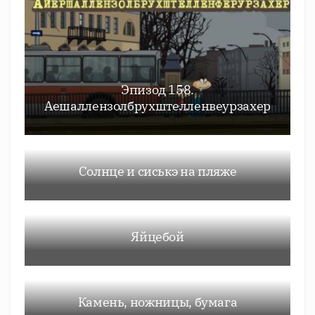
Эпизод 158.
Аешаллензолбрухштелленвеурзахер
Солнце и сиськэ на пляже
Яйцебой
Камень, ножницы, бумага