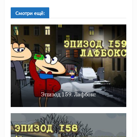
Смотри
ещё:
Эпизод 159. Лафбокс